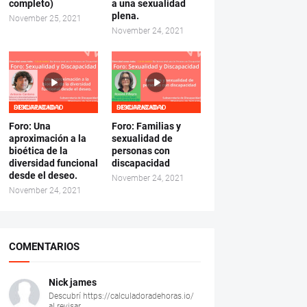
completo)
a una sexualidad
plena.
November 25, 2021
November 24, 2021
SEXUALIDAD Y DISCAPACIDAD
SEXUALIDAD Y DISCAPACIDAD
Foro: Una
Foro: Familias y
aproximación a la
sexualidad de
bioética de la
personas con
diversidad funcional
discapacidad
desde el deseo.
November 24, 2021
November 24, 2021
COMENTARIOS
Nick james
Descubrí https://calculadoradehoras.io/
al revisar...