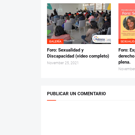
GALERÍA
SEXUALID
Foro: Sexualidad y
Foro: Ex
Discapacidad (video completo)
derecho
plena.
November 25, 2021
November
PUBLICAR UN COMENTARIO