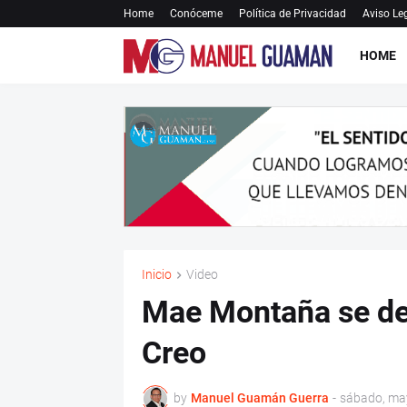
Home
Conóceme
Política de Privacidad
Aviso Le
HOME
Inicio
Video
Mae Montaña se des
Creo
by
Manuel Guamán Guerra
-
sábado, ma