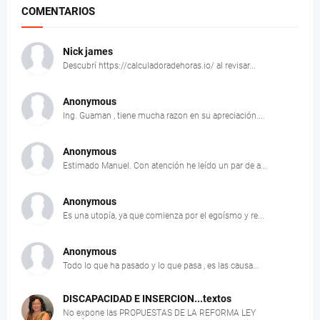
COMENTARIOS
Nick james
Descubrí https://calculadoradehoras.io/ al revisar...
Anonymous
Ing. Guaman , tiene mucha razon en su apreciación....
Anonymous
Estimado Manuel. Con atención he leído un par de a...
Anonymous
Es una utopía, ya que comienza por el egoísmo y re...
Anonymous
Todo lo que ha pasado y lo que pasa , es las causa...
DISCAPACIDAD E INSERCION...textos
No expone las PROPUESTAS DE LA REFORMA LEY