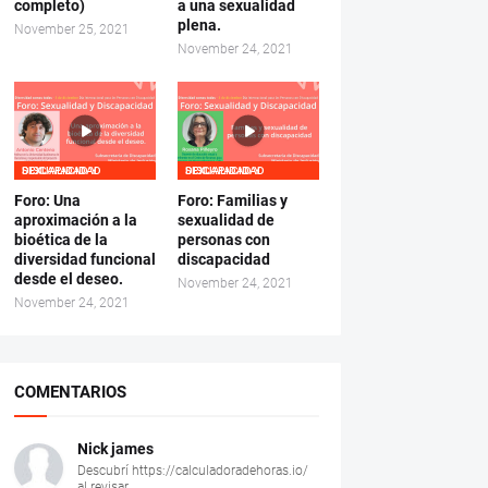
completo)
a una sexualidad
plena.
November 25, 2021
November 24, 2021
SEXUALIDAD Y DISCAPACIDAD
SEXUALIDAD Y DISCAPACIDAD
Foro: Una
Foro: Familias y
aproximación a la
sexualidad de
bioética de la
personas con
diversidad funcional
discapacidad
desde el deseo.
November 24, 2021
November 24, 2021
COMENTARIOS
Nick james
Descubrí https://calculadoradehoras.io/
al revisar...