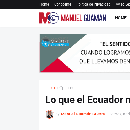
Home
Conóceme
Política de Privacidad
Aviso Le
HOME
Inicio
Opinión
Lo que el Ecuador 
by
Manuel Guamán Guerra
-
viernes, abr